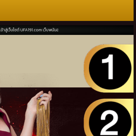
ว็บไซต์ UFA191.com เว็บพนันออนไลน์ ยูฟ่า191 แทงบอล UFABET อันดับหนึ่ง ที่มีระบ