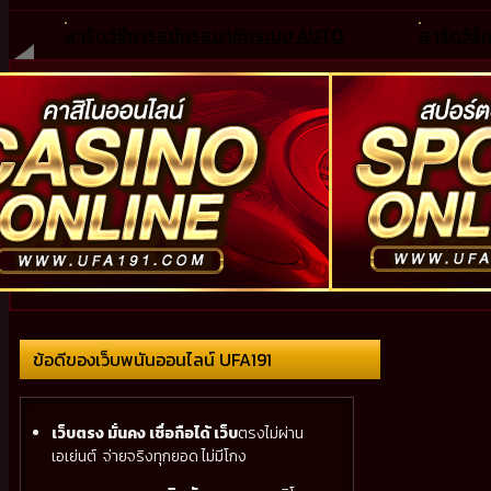
สาธิตวิธีการสมัครสมาชิกระบบ AUTO
สาธิตวิธ
ข้อดีของเว็บพนันออนไลน์ UFA191
เว็บตรง มั่นคง เชื่อถือได้ เว็บ
ตรงไม่ผ่าน
เอเย่นต์ จ่ายจริงทุกยอด ไม่มีโกง