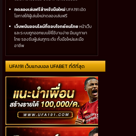
ทดลองเล่นฟรีสำหรับมือใหม่
UFA191 เปิด
โอกาสให้ผู้เล่นใหม่ทดลองเล่นฟรี
เว็บพนันออนไลน์ที่ตอบโจทย์คนไทย
หน้าเว็บ
และระบบถูกออกแบบให้ใช้งานง่าย มีเมนูภาษา
ไทย รองรับผู้เล่นทุกระดับ ทั้งมือใหม่และมือ
อาชีพ
UFA191 เว็บแทงบอล UFABET ที่ดีที่สุด