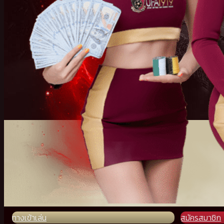
ทางเข้าเล่น
สมัครสมาชิก