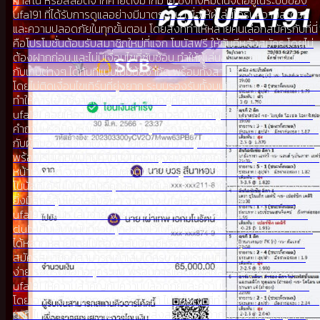
การเริ่มต้นกับ ufa191s club ไม่ใช่เรื่องยุ่งยากอย่างที่หลายคนคิด แค่
สมัครสมาชิกก็สามารถเข้าร่วมเดิมพันได้ครบทุกประเภท ไม่ว่าจะเป็นกีฬา
คาสิโน หรือสล็อตจากค่ายดังมากมาย ซึ่งทั้งหมดนี้จัดอยู่ในระบบของ
ufa191 ที่ได้รับการดูแลอย่างมีมาตรฐาน เพื่อให้ผู้เล่นได้รับความสะดวก
และความปลอดภัยในทุกขั้นตอน โดยสิ่งที่ทำให้หลายคนเลือกสมัครกับที่นี่
คือโปรโมชั่นต้อนรับสมาชิกใหม่ที่แจก โบนัสฟรี ให้ทันทีหลังสมัคร โดยไม่
ต้องฝากก่อน และไม่มีเงื่อนไขที่ซับซ้อน ทำให้ผู้เล่นสามารถนำโบนัสไปใช้
กับเกมต่างๆ ได้ทันทีแบบไม่มีข้อจำกัด พร้อมทั้งสามารถถอนเงินได้จริง
โดยไม่ติดเงื่อนไขเทิร์นที่ยุ่งยาก ระบบรองรับทั้งบนมือถือและคอมพิวเตอร
ทำให้การเข้าใช้งานเป็นเรื่องง่ายแม้อยู่ที่ไหนก็ตาม อีกทั้งยังมีทีมงานจาก
ufa191 คอยให้ความช่วยเหลือตลอดเวลา เพื่อให้ผู้เล่นไม่ต้องกังวลเมื่อมี
คำถามหรือปัญหาในการใช้งาน ทุกบริการถูกออกแบบมาเพื่อให้ตอบโจทย์
กับผู้ที่มองหาเว็บที่ใช้งานง่ายและเน้นความคุ้มค่าในระยะยาว สมัครวันนี้ก็
พร้อมเริ่มเดิมพันทันที ไม่มีขั้นตอนยุ่งยาก เพียงกรอกข้อมูลให้ครบถ้วนใน
หน้าเว็บไซต์ จากนั้นยืนยันตัวตนและเข้าสู่ระบบ เท่านี้ก็สามารถเริ่มต้นใช้
โบนัสที่ได้รับไปกับเกมที่คุณสนใจได้เลย ไม่ต้องรอให้เสียเวลา ยิ่งสมัครเร็
ยิ่งมีสิทธิ์ลุ้นโปรเสริมอื่นๆ จากทาง ufa191s club เพิ่มเติมอีกด้วย
ufa191s club เล่นง่าย จ่ายจริง ครบจบในเว็บเดียว ไม่มีขั้นต่ำ ufa191s
club เป็นเว็บพนันที่รวมทุกอย่างไว้ในที่เดียว เหมาะสำหรับคนที่อยากเล่น
ได้หลากหลายโดยไม่ต้องสลับบัญชีหรือย้ายเครดิตให้ยุ่งยาก เพียงแค่
สมัครสมาชิกก็สามารถเข้าเล่นได้ครบ ผ่านระบบที่ออกแบบมาให้ใช้งาน
ง่าย รองรับมือถือทุกระบบ พร้อมการแสดงผลที่ลื่นไหลทุกอุปกรณ์
ufa191 ให้ความสำคัญกับความปลอดภัยและความรวดเร็วในทุกขั้นตอน