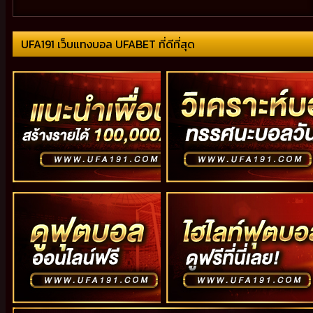
UFA191 เว็บแทงบอล UFABET ที่ดีที่สุด