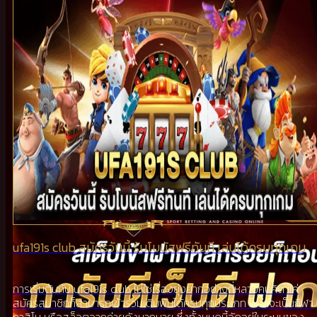
ufa191s club สมัครวันนี้ รับโบนัสฟรีทันที เล่นได้ครบทุกเกม