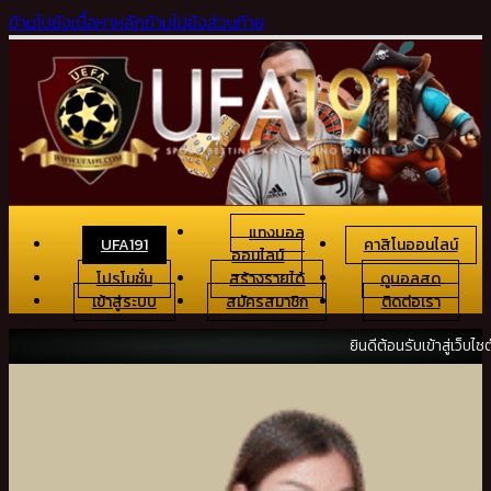
ข้ามไปยังเนื้อหาหลัก
ข้ามไปยังส่วนท้าย
แทงบอล
UFA191
คาสิโนออนไลน์
ออนไลน์
โปรโมชั่น
สร้างรายได้
ดูบอลสด
เข้าสู่ระบบ
สมัครสมาชิก
ติดต่อเรา
ยินดีต้อนรับเข้าสู่เว็บไซต์ UFA191.com 