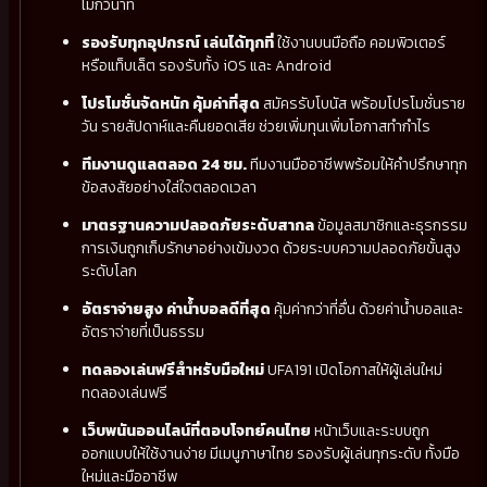
ไม่กี่วินาที
รองรับทุกอุปกรณ์ เล่นได้ทุกที่
ใช้งานบนมือถือ คอมพิวเตอร์
หรือแท็บเล็ต รองรับทั้ง iOS และ Android
โปรโมชั่นจัดหนัก คุ้มค่าที่สุด
สมัครรับโบนัส พร้อมโปรโมชั่นราย
วัน รายสัปดาห์และคืนยอดเสีย ช่วยเพิ่มทุนเพิ่มโอกาสทำกำไร
ทีมงานดูแลตลอด 24 ชม.
ทีมงานมืออาชีพพร้อมให้คำปรึกษาทุก
ข้อสงสัยอย่างใส่ใจตลอดเวลา
มาตรฐานความปลอดภัยระดับสากล
ข้อมูลสมาชิกและธุรกรรม
การเงินถูกเก็บรักษาอย่างเข้มงวด ด้วยระบบความปลอดภัยขั้นสูง
ระดับโลก
อัตราจ่ายสูง ค่าน้ำบอลดีที่สุด
คุ้มค่ากว่าที่อื่น ด้วยค่าน้ำบอลและ
อัตราจ่ายที่เป็นธรรม
ทดลองเล่นฟรีสำหรับมือใหม่
UFA191 เปิดโอกาสให้ผู้เล่นใหม่
ทดลองเล่นฟรี
เว็บพนันออนไลน์ที่ตอบโจทย์คนไทย
หน้าเว็บและระบบถูก
ออกแบบให้ใช้งานง่าย มีเมนูภาษาไทย รองรับผู้เล่นทุกระดับ ทั้งมือ
ใหม่และมืออาชีพ