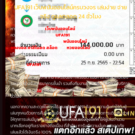
UFA191 เว็บพนันออนไลน์ครบวงจร เล่นง่าย จ่าย
จริง ดูแลตลอด 24 ชั่วโมง
หากคุณกำลังมองหา
เว็บพนันออนไลน์
ที่ตอบโจทย์ทั้งเรื่องความสนุกและ
ความมั่นใจในทุกการเดิมพัน
UFA191
คือคำตอบที่ไม่ควรมองข้าม เพราะที่นี่
พร้อมมอบประสบการณ์การเล่น
พนันออนไลน์
ที่ครบที่สุด ไม่ว่าจะเป็นการ
แทงบอล คาสิโนสด สล็อต
หรือ
หวยออนไลน์
ทุกบริการถูกรวมไว้ในที่
เดียวเพื่อความสะดวกสบายสูงสุดของผู้เล่น
สิ่งที่ทำให้
UFA191
ได้รับความนิยมอย่างต่อเนื่องคือ ระบบฝาก-ถอน
อัตโนมัติที่ทำงานรวดเร็วและแม่นยำ สามารถทำรายการได้ตลอดทั้งวันแบบ
ไม่มีขั้นต่ำ ไม่ว่าคุณจะฝากมากหรือน้อย ก็พร้อมดำเนินการทันทีโดยไม่ต้อง
รอนาน รองรับทุกธนาคารชั้นนำ รวมถึงทีมงานซัพพอร์ตที่พร้อมให้บริการ
เป็นภาษาไทย ตอบทุกข้อสงสัยและช่วยเหลือคุณอย่างมืออาชีพตลอด 24
ชั่วโมง
นอกจากความสะดวกในการใช้งานแล้ว UFA191 ยังมอบความคุ้มค่าให้กับผู้
เล่นทุกคนด้วยการคืนค่าคอมมิชชั่นสูงสุดถึง 1% ในทุกยอดการเดิมพัน ช่วย
ให้ทุกการเล่นมีมูลค่าเพิ่มมากขึ้น และยังเป็นแรงจูงใจที่ทำให้ผู้เล่นจำนวน