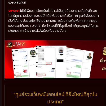
ช่วยเหลือทันที
UFA191
ไม่ใช่เพียงแค่เว็บพนันทั่วไป แต่เป็นศูนย์รวมความบันเทิงที่ตอบ
โจทย์ทุกความต้องการของนักเดิมพันอย่างแท้จริง หากคุณกำลังมองหา
เว็บที่มั่นคง ปลอดภัย ใช้งานง่าย และมาพร้อมเกมเดิมพันหลากหลายรูป
แบบ บอกได้เลยว่า UFA191 คือคำตอบที่ดีที่สุดที่จะทำให้คุณสนุกไปกับการ
เล่นเกมและสร้างรายได้ไปพร้อมกันอย่างมั่นใจ
"ศูนย์รวมเว็บพนันออนไลน์ ที่ยิ่งใหญ่ที่สุดใน
ประเทศ"