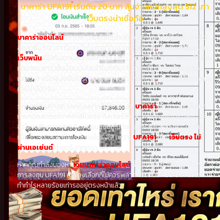
และได้เงินจริงกับ UFA191 ได้เลย
บาคาร่า UFA191 เริ่มต้น 20 บาท ลุ้นจ่ายหนักสูงสุด 512 เท่า
เว็บตรงน่าเชื่อถือ
บาคาร่าออนไลน์
UFA191 เดิมพันขั้นต่ำเพียง 20 บาท แต่ลุ้นอัตราจ่ายได้
สูงสุดถึง 512 เท่า ถือว่าเป็นโอกาสที่คุ้มค่าอย่างแท้จริง สำหรับคนที่มองหา
เว็บพนัน
ที่ให้ทั้งความสนุกและความมั่นใจ UFA191 คือคำตอบ เพราะที่นี่รวม
ทุกค่ายบาคาร่าชั้นนำระดับโลกไว้ในที่เดียว ไม่ว่าจะเป็นมือใหม่ที่อยากลอง
เบทเบาๆ หรือผู้เล่นมือโปรที่มองหาความท้าทาย ก็สามารถเริ่มต้นได้ง่ายและ
ทำกำไรได้จริง
ระบบของ UFA191 ออกแบบมาเพื่อให้การเล่น
บาคาร่า
เป็นไปอย่างลื่นไหล
ถ่ายทอดสดตรงจากคาสิโนจริง ดีลเลอร์สาวสวยพร้อมบริการตลอด 24
ชั่วโมง เพิ่มความสมจริงเหมือนนั่งอยู่ในบ่อนระดับสากล แถมยังมั่นใจได้
เรื่องความปลอดภัยและความโปร่งใส เพราะ
UFA191
เป็น
เว็บตรง ไม่
ผ่านเอเย่นต์
จ่ายจริงทุกยอด
หากคุณกำลังมองหา
เว็บบาคาร่าออนไลน์
ที่ทั้งน่าเชื่อถือและตอบโจทย์
การลงทุน UFA191 คือทางเลือกที่ไม่ควรพลาด เริ่มต้นแค่ 20 บาท แต่โอกาส
ทำกำไรหลายร้อยเท่ารออยู่ตรงหน้าแล้ว