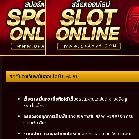
ข้อดีของเว็บพนันออนไลน์ UFA191
เว็บตรง มั่นคง เชื่อถือได้ เว็บ
ตรงไม่ผ่านเอเย่นต์ จ่ายจริงทุก
ยอด ไม่มีโกง
ครบวงจรทุกการเดิมพัน
แทงบอล คาสิโน สล็อต หวย สล็อต ครบ
จบในเว็บเดียว
ระบบฝาก–ถอนออโต้ทันใจ ร
ะบบฝากถอนอัตโนมัติ ใช้เวลาเพียง