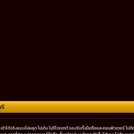
รี
 เข้าได้จริงแบบไม่หลุด ไม่เด้ง ไม่รีไดเรกต์ รองรับทั้งมือถือและคอมพิวเตอร์ ไม่ต้องต