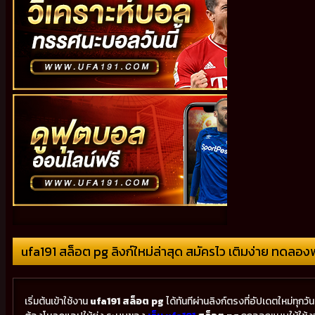
ufa191 สล็อต pg ลิงก์ใหม่ล่าสุด สมัครไว เติมง่าย ทดลองฟ
เริ่มต้นเข้าใช้งาน
ufa191 สล็อต pg
ได้ทันทีผ่านลิงก์ตรงที่อัปเดตใหม่ทุกวัน