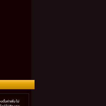
ั้งค่าเพิ่ม ไม่