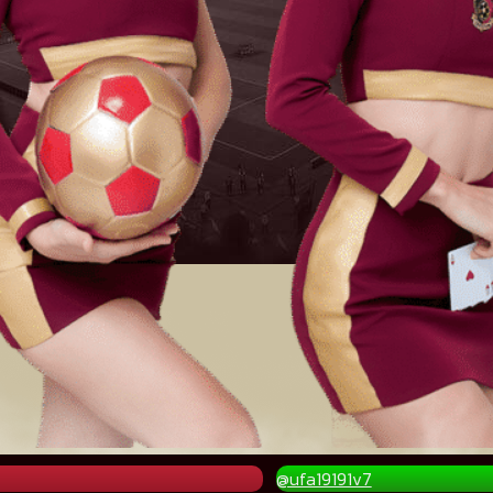
@ufa19191v7