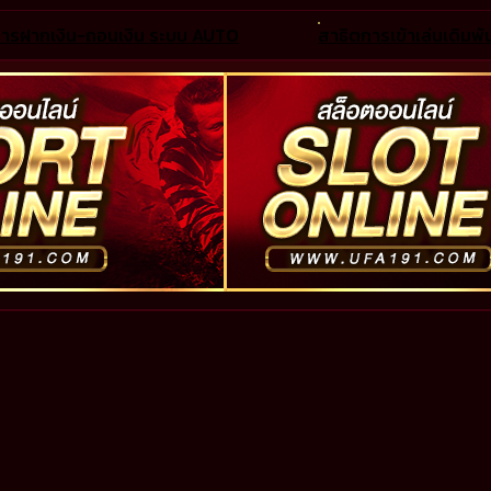
ีการฝากเงิน-ถอนเงิน ระบบ AUTO
สาธิตการเข้าเล่นเดิมพัน