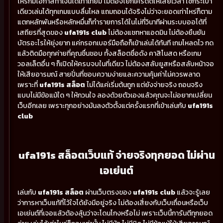
ไหร่ก็มีโอกาสทำเงินได้เท่าเทียม ไม่ต้องโยกเครดิตให้เสียเวลา ใช้กระเป๋า
เดียวเล่นได้ทุกเกมแบบลื่นไหล แถมถอนได้จริงไม่ว่าจะยอดเท่าไหร่ก็ตาม
แตกหลักพันหรือหลักหมื่นก็ทำรายการได้ในไม่กี่วินาทีผ่านระบบออโต้ที่
เสถียรที่สุดของ
ufa191s club
ไม่ต้องแชทหาแอดมิน ไม่ต้องยืนยัน
บัตรอะไรให้ยุ่งยาก แค่กรอกเบอร์มือถือก็เข้าเล่นได้ทันที เกมโหลดไว กด
แล้วติดมือทุกค่ายที่คุณชื่นชอบ ทั้งสล็อตชื่อดัง คาสิโนสด หรือเกม
วอลเล็ตอื่น ๆ ก็เปิดให้ครบจบในที่เดียว ไม่ต้องสลับยูสหรือสลับหน้าจอ
ให้เสียอารมณ์ สายปั่นที่ชอบความง่ายและความคุ้มค่าไม่ควรพลาด
เพราะที่
ufa191s สล็อต
ไม่ได้แค่เริ่มต้นถูก แต่ยังจ่ายจริง ถอนจริง
แบบไม่มีข้อแม้ใด ๆ ให้กวนใจ ลองด้วยตัวเองแล้วคุณจะไม่อยากเปลี่ยน
เว็บอีกเลย เพราะทุกอย่างมันลงตัวตั้งแต่ครั้งแรกที่เข้าเล่นกับ
ufa191s
club
ufa191s สล็อตเว็บแท้ จ่ายจริงทุกยอด ไม่ผ่าน
เอเย่นต์
เล่นกับ
ufa191s สล็อต
ผ่านเว็บตรงของ
ufa191s club
แล้วจะรู้เลย
ว่าการหาเว็บแท้ที่ไว้ใจได้ยังมีอยู่จริง ไม่ต้องเสี่ยงกับเว็บเถื่อนหรือเว็บ
เอเย่นต์ที่เจอแล้วต้องลุ้นว่าจะโดนโกงหรือไม่ เพราะเว็บนี้การันตีทุกยอด