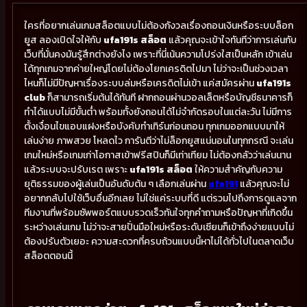
ใครที่อยากเล่นเกมสล็อตแบบไม่ต้องกังวลเรื่องถอนเงินหรือระบบล็อก
ยูส ลองเปิดใจให้กับ
ufa191s สล็อต
แล้วคุณจะเข้าใจทันทีว่าการเล่นกับ
เว็บที่มั่นคงมันรู้สึกต่างยังไง เพราะที่นี่เน้นความโปร่งใสเป็นหลัก เข้าเล่น
ได้ทุกเกมจากค่ายใหญ่โดยไม่ต้องโยกเครดิตไปมา ไม่ว่าจะเป็นช่วงเวลา
ไหนก็ไม่มีปัญหาเรื่องระบบล่มหรือเครดิตไม่เข้า แค่สมัครผ่าน
ufa191s
club
ก็สามารถเริ่มต้นได้ทันที ฝากถอนผ่านวอลเล็ตหรือบัญชีธนาคารก็
ทำได้แบบไม่มีขั้นต่ำ พร้อมทั้งยังถอนได้ไม่จำกัดรอบในแต่ละวัน ไม่มีการ
ตั้งเงื่อนไขแอบแฝงหรือบังคับทำเทิร์นก่อนถอน ทุกเกมออกแบบมาให้
เล่นง่าย ภาพสวย โหลดไว การันตีว่าไม่ล็อกยูสแน่นอนในทุกกรณี จะเล่น
เกมใหม่หรือเกมเก่าโอกาสเข้าฟรีสปินก็มีเท่าเทียม ไม่ต้องกลัวว่าเล่นนาน
แล้วระบบจะปรับเรต เพราะ
ufa191s สล็อต
ให้ความสำคัญกับความ
ยุติธรรมของผู้เล่นเป็นอันดับต้น ๆ เลือกเล่นผ่าน
ufa191
แล้วคุณจะไม่
อยากกลับไปใช้เว็บอื่นอีกเลย ไม่ใช่แค่ระบบที่ดี แต่รวมไปถึงการดูแลจาก
ทีมงานที่พร้อมซัพพอร์ตแบบรวดเร็วทันใจทุกคำถามหรือปัญหาที่เกิดขึ้น
ระหว่างเล่นเกม ไม่ว่าจะสายปั่นมือใหม่หรือระดับเซียนก็เข้าถึงง่ายแบบไม่
ต้องปรับตัวเยอะ ความสะดวกที่ครบถ้วนแบบนี้หาไม่ได้ทั่วไปในตลาดเว็บ
สล็อตตอนนี้