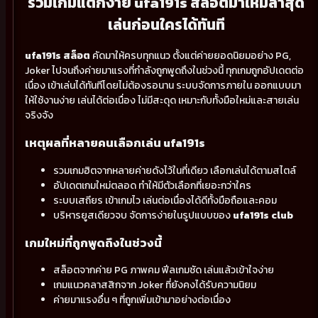
รวมเกมแตกง่าย ufa191s สล็อตมาใหม่ล่าสุด
เล่นก่อนใครได้ทันที
ufa191s สล็อต
คัดมาให้ครบทุกแนว ตั้งแต่ค่ายยอดนิยมอย่าง PG,
Joker ไปจนถึงค่ายมาแรงที่กำลังถูกพูดถึงในช่วงนี้ ทุกเกมถูกอัปเดตต่อ
เนื่อง เข้าเล่นได้ทันทีโดยไม่ต้องรอนาน ระบบจัดการภายใน ออกแบบมา
ให้ใช้งานง่าย เล่นได้ต่อเนื่อง ไม่มีสะดุด เหมาะกับทั้งมือใหม่และสายเล่น
จริงจัง
เหตุผลที่หลายคนเลือกเล่น ufa191s
รวมเกมฮิตจากหลายค่ายดังไว้ในที่เดียว เลือกเล่นได้ตามสไตล์
อัปเดตเกมใหม่ตลอด ทำให้มีตัวเลือกที่เยอะกว่าใคร
ระบบเสถียร เข้าเกมไว เล่นต่อเนื่องได้ดีทั้งมือถือและคอม
บริหารยูสเดียวจบ จัดการง่ายในรูปแบบของ
ufa191s club
เกมใหม่ที่ถูกพูดถึงในช่วงนี้
สล็อตจากค่าย PG ภาพคม ฟีลเกมชัด เล่นแล้วเข้าใจง่าย
เกมแนวคลาสสิกจาก Joker ที่ยังคงได้รับความนิยม
ค่ายมาแรงอื่น ๆ ที่ถูกเพิ่มเข้ามาอย่างต่อเนื่อง