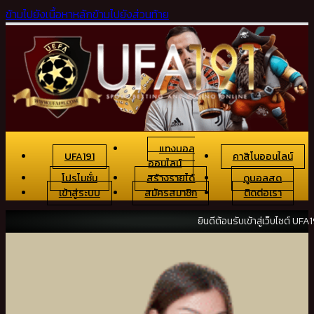
ข้ามไปยังเนื้อหาหลัก
ข้ามไปยังส่วนท้าย
แทงบอล
UFA191
คาสิโนออนไลน์
ออนไลน์
โปรโมชั่น
สร้างรายได้
ดูบอลสด
เข้าสู่ระบบ
สมัครสมาชิก
ติดต่อเรา
ยินดีต้อนรับเข้าสู่เว็บไซต์ UFA191.com