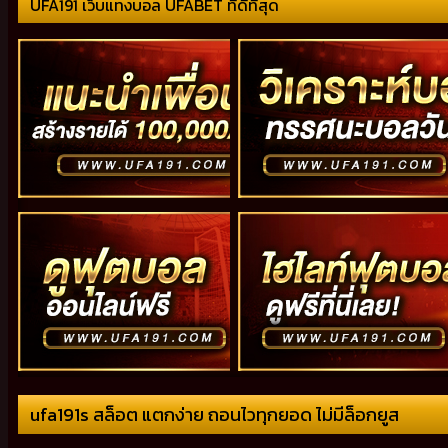
UFA191 เว็บแทงบอล UFABET ที่ดีที่สุด
ufa191s สล็อต แตกง่าย ถอนไวทุกยอด ไม่มีล็อกยูส