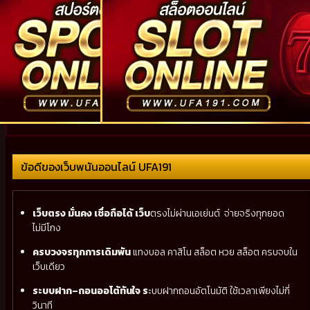
ข้อดีของเว็บพนันออนไลน์ UFA191
เว็บตรง มั่นคง เชื่อถือได้ เว็บ
ตรงไม่ผ่านเอเย่นต์ จ่ายจริงทุกยอด
ไม่มีโกง
ครบวงจรทุกการเดิมพัน
แทงบอล คาสิโน สล็อต หวย สล็อต ครบจบใน
เว็บเดียว
ระบบฝาก–ถอนออโต้ทันใจ ร
ะบบฝากถอนอัตโนมัติ ใช้เวลาเพียงไม่กี่
วินาที