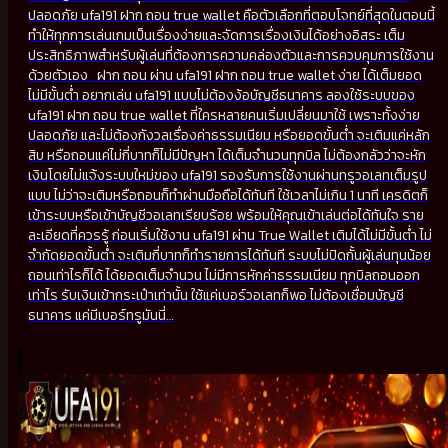
ปลอดภัย ufa191 ฝาก ถอน true wallet คือตัวเลือกที่ตอบโจทย์ที่สุดในตอนนี้
ทำให้ทุกการเล่นเกมเป็นเรื่องง่ายและจัดการเรื่องเงินได้อย่างอิสระ เต็ม
ประสิทธิภาพสำหรับผู้เล่นที่ต้องการความคล่องตัวและการควบคุมการใช้งาน
ด้วยตัวเอง ฝาก ถอน ผ่าน ufa191 ฝาก ถอน true wallet ง่าย ได้เต็มยอด
ไม่มีขั้นต่ำ อยากเล่น ufa191 แบบไม่ต้องง้อบัญชีธนาคาร ลองใช้ระบบของ
ufa191 ฝาก ถอน true wallet ที่ใครหลายคนเริ่มเปลี่ยนมาใช้ เพราะทั้งง่าย
ปลอดภัย และไม่ต้องกังวลเรื่องค่าธรรมเนียม หรือยอดขั้นต่ำ จะเติมแค่หลัก
สิบ หรือถอนแค่ไม่กี่บาทก็ไม่มีปัญหา ได้เต็มจำนวนทุกบิล ไม่ต้องกลัวว่าจะหัก
เงินโดยไม่แจ้งระบบใหม่ของ ufa191 รองรับการใช้งานผ่านทรูวอเลทเต็มรูป
แบบ ไม่ว่าจะเติมหรือถอนก็ทำผ่านมือถือได้ทันที ใช้เวลาไม่เกิน 1 นาที เครดิตก็
เข้าระบบหรือเข้าบัญชีวอเลทเรียบร้อย พร้อมให้คุณเข้าเล่นต่อได้ทันใจ ราย
ละเอียดที่ควรรู้ ก่อนเริ่มใช้งาน ufa191 ผ่าน True Wallet เติมได้ไม่มีขั้นต่ำ ไม่
จำกัดยอดขั้นต่ำ จะเติมกี่บาทก็ทำรายการได้ทันที ระบบไม่ปิดกั้นผู้เล่นทุนน้อย
ถอนเท่าไรก็ได้ ได้ยอดเต็มจำนวน ไม่มีการหักค่าธรรมเนียม ทุกบิลถอนออก
เท่าไร รับเงินเข้ากระเป๋าเท่านั้น ใช้แค่เบอร์วอเลทก็พอ ไม่ต้องเชื่อมบัญชี
ธนาคาร แค่มีเบอร์ทรูมันนี่…