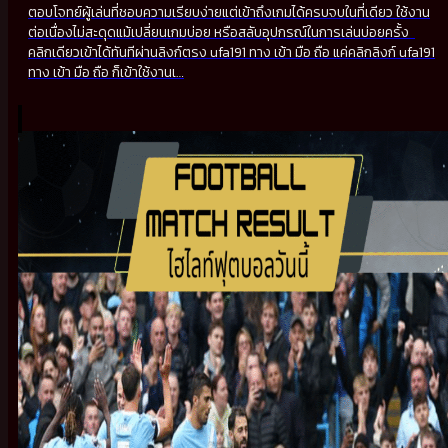
ตอบโจทย์ผู้เล่นที่ชอบความเรียบง่ายแต่เข้าถึงเกมได้ครบจบในที่เดียว ใช้งาน
ต่อเนื่องไม่สะดุดแม้เปลี่ยนเกมบ่อย หรือสลับอุปกรณ์ในการเล่นบ่อยครั้ง
คลิกเดียวเข้าได้ทันทีผ่านลิงก์ตรง ufa191 ทาง เข้า มือ ถือ แค่คลิกลิงก์ ufa191
ทาง เข้า มือ ถือ ก็เข้าใช้งานเ…