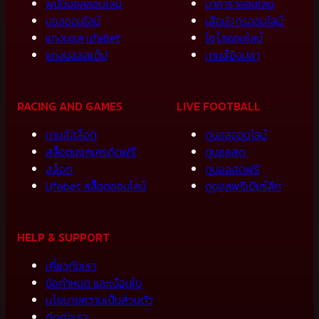
พนันบอลออนไลน์
บาคาร่าออนไลน์
บอลออนไลน์
เสือมังกรออนไลน์
แทงบอล ufabet
ไฮโลออนไลน์
แทงบอลสเต็ป
เกมส์ยิงปลา
RACING AND GAMES
LIVE FOOTBALL
เกมส์สล็อต
ดูบอลออนไลน์
สล็อตแจกเครดิตฟรี
ดูบอลสด
สล็อต
ดูบอลสดฟรี
Ufabet สล็อตออนไลน์
ดูบอลพรีเมียร์ลีก
HELP & SUPPORT
เกี่ยวกับเรา
ข้อกำหนด และเงื่อนไข
นโยบายความเป็นส่วนตัว
ติดต่อเรา