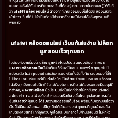
สะดุด และไม่จำกัดจำนวนรอบถอน ทุกอย่างถูกออกแบบให้ใช้งานง่าย
แบบคนจริงใช้กัน ใครที่เคยเจอเว็บที่ต้องวุ่นวายหลายขั้นตอนจะรู้ได้ทันที
ว่า
ufa191 สล็อตออนไลน์
ต่างจากที่เคยเจอแบบเห็นได้ชัด ลองแล้วจะ
เข้าใจว่า เว็บที่ดี ไม่จำเป็นต้องมีคำอวดอ้าง แค่ใช้งานได้จริงทุกระบบก็
พอแล้ว
ufa191 สล็อตออนไลน์ เว็บแท้เล่นง่าย ไม่ล็อก
ยูส ถอนเร็วทุกยอด
ไม่ต้องกังวลเรื่องโดนล็อกยูสหรือโดนปรับเรตแบบเงียบ ๆ เพราะ
ufa191 สล็อตออนไลน์
คือเว็บแท้ที่เปิดให้เล่นแบบแฟร์ ๆ ทุกยูสไม่มี
แบ่งระดับ ไม่ว่าคุณจะเข้าเล่นวันละรอบหรือทั้งวันทั้งคืน ระบบของที่นี่ก็
ไม่มีการแอบปรับเปอร์เซ็นต์หลังบ้านให้เสียเปรียบแน่นอน เล่นแล้วถอน
ได้จริงทุกบิลแบบไม่ติดเทิร์น ไม่ต้องโยกเครดิต ไม่ต้องรอแอดมินอนุมัติ
ที่สำคัญ
ufa191 สล็อต
ยังมีระบบอัตโนมัติที่ช่วยให้ทุกขั้นตอนตั้งแต่
สมัคร ฝาก ถอน ไปจนถึงเข้าเกมรวดเร็วทันใจ ลื่นไหลทุกจังหวะการเล่น
ยืนยันเลยว่าผู้เล่นจะได้รับความยุติธรรมเต็มร้อย พร้อมกับความมั่นใจว่า
เว็บนี้ไม่มีแอบล็อกผล ไม่มีตุกติกให้เสียอารมณ์ ทุกเกมที่คุณเข้าเล่นคือ
เกมตรงลิขสิทธิ์แท้ที่ถูกควบคุมโดยระบบกลาง ไม่ผ่านเอเย่นต์ ไม่หักหัว
คิว ไม่ปิดยอด เรียกว่ากดเบทแล้วรันจริงตามระบบ ใครที่กำลังมองหา