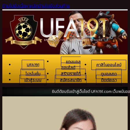
ข้ามไปยังเนื้อหาหลัก
ข้ามไปยังส่วนท้าย
แทงบอล
UFA191
คาสิโนออนไลน์
ออนไลน์
โปรโมชั่น
สร้างรายได้
ดูบอลสด
เข้าสู่ระบบ
สมัครสมาชิก
ติดต่อเรา
ยินดีต้อนรับเข้าสู่เว็บไซต์ UFA191.com เว็บพนันออนไลน์ 