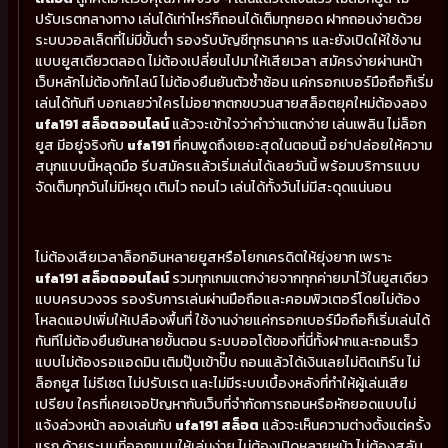
ปรับเรตกลางทาง เล่นได้เท่าไหร่ก็ถอนได้เต็มทุกยอด ฝากถอนง่ายด้วย
ระบบวอลเล็ตที่ไม่มีขั้นต่ำ รองรับบัญชีทุกธนาคาร และยังเปิดให้ใช้งาน
แบบยูสเดียวตลอด ไม่ต้องเปลี่ยนไปมาให้เสียเวลา สมัครง่ายผ่านหน้า
เว็บหลักไม่ต้องทักไลน์ ไม่ต้องยืนยันตัวซ้ำซ้อน แค่กรอกเบอร์มือถือก็เริ่ม
เล่นได้ทันที บอกเลยว่าใครไม่อยากตกขบวนสายสล็อตยุคใหม่ต้องลอง
ufa191 สล็อตออนไลน์
แล้วจะเข้าใจว่าคำว่าแตกง่าย เล่นเพลิน ไม่ล็อก
ยูส มีอยู่จริงกับ
ufa191
ที่คนพูดถึงเยอะสุดในตอนนี้ อย่าปล่อยให้ความ
สนุกแบบนี้หลุดมือ รีบสมัครแล้วเริ่มเล่นได้เลยวันนี้ พร้อมบริการแบบ
จัดเต็มทุกวันไม่มีหยุด เติมไว ถอนไว เล่นได้ทั้งวันไม่มีสะดุดแน่นอน
ไม่ต้องเสียเวลาล็อกอินหลายยูสหรือโยกเครดิตให้ยุ่งยาก เพราะ
ufa191 สล็อตออนไลน์
รวมทุกเกมแตกง่ายจากทุกค่ายมาไว้ในยูสเดียว
แบบครบวงจร รองรับการเล่นผ่านมือถือและคอมพิวเตอร์โดยไม่ต้อง
โหลดแอปเพิ่มให้เปลืองพื้นที่ ใช้งานง่ายแค่กรอกเบอร์มือถือก็เริ่มเล่นได้
ทันทีไม่ต้องยืนยันหลายขั้นตอน ระบบออโต้ของที่นี่ทั้งฝากและถอนเร็ว
แบบไม่ต้องรอแอดมิน เติมปุ๊บเข้าปั๊บ ถอนแล้วได้เงินเลยไม่ติดเทิร์น ไม่
ล็อกยูส ไม่รีเซต ไม่ปรับเรต และไม่มีระบบเบื้องหลังที่ทำให้ผู้เล่นเสีย
เปรียบ ใครที่เคยเจอปัญหากับเว็บที่จำกัดการถอนหรือหักยอดแบบไม่
แจ้งล่วงหน้า ลองเล่นกับ
ufa191 สล็อต
แล้วจะเห็นความต่างตั้งแต่ครั้ง
แรก ด้วยระบบที่ออกแบบให้เล่นง่าย ไม่ต้องเปิดหลายหน้า ไม่ต้องสลับ