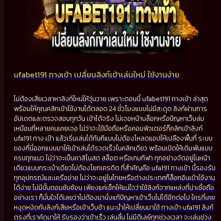
ufabet191 ทางเข้า เปลี่ยนลิงก์เข้าเล่นใหม่ ใช้งานง่าย
ไม่ต้องเสียเวลาหาลิงก์ใหม่ให้วุ่นวาย เพราะตอนนี้ ufabet191 ทางเข้า ล่าสุด
พร้อมให้คุณคลิกเข้าใช้งานได้ตลอด 24 ชั่วโมงแบบไม่มีสะดุด ลิงก์ผ่านการ
อัปเดตและตรวจสอบทุกวัน เข้าได้จริง ไม่เจอหน้าบล็อกหรือปัญหาเว็บล่ม
เหมือนที่หลายคนเคยเจอ ไม่ว่าจะใช้มือถือหรือคอมพิวเตอร์ก็คลิกเข้าลิงก์
ufa191 ทาง เข้า แล้วเริ่มเล่นได้ทันทีแบบไม่ต้องโหลดแอปให้เปลืองพื้นที่ ระบบ
ของที่นี่ออกแบบมาให้เข้าเล่นได้รวดเร็วในคลิกเดียว พร้อมเปิดให้เดิมพันแบบ
ครบทุกแนว ไม่ว่าจะเป็นคาสิโนสด สล็อต หรือเกมกีฬา ทุกอย่างจัดอยู่ในหน้า
เดียวแบบกระเป๋าเดียวไม่ต้องโยกเครดิต ที่สำคัญคือ ufa191 ทางเข้า นี้รองรับ
ทุกอุปกรณ์และเครือข่าย ไม่ว่าจะอยู่ในไทยหรือต่างประเทศก็ล็อกอินเข้าใช้งาน
ได้ง่าย ไม่มีขั้นตอนซับซ้อน เพียงแค่เช็กให้แน่ใจว่าใช้ลิงก์จากแหล่งที่น่าเชื่อถือ
อย่างเรา ก็มั่นใจได้เลยว่าไม่ต้องมานั่งแก้ปัญหาเข้าเว็บไม่ได้อีกต่อไป ใครที่เคย
หงุดหงิดกับลิงก์เสียหรือเข้าเว็บช้า แนะนำให้เปลี่ยนมาใช้ ทางเข้า ufa191 ลิงก์
ตรงที่เราคัดมาให้ รับรองว่าเข้าเร็ว เล่นลื่น ไม่มีดีเลย์ทุกช่วงเวลา จะเล่นช่วง