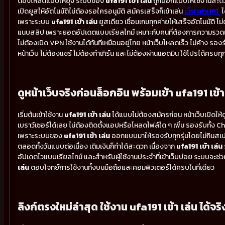
ต้องโหลดแอปให้ยุ่ง ระบบของ
ufa191 เข้า เล่น
ถูกออกแบบให้ใช้งานสะดวกท
เปิดยูสให้อัตโนมัติไม่ต้องรอใครอนุมัติ สมัครเสร็จก็เข้าเล่น
เว็บ ufa191
ไ
เพราะระบบ
ufa191 เข้า เล่น
ยูสเดียว เชื่อมเกมทุกค่ายให้เสร็จอัตโนมัติ ไ
แนบสลิป เพราะยอดอัปเดตแบบเรียลไทม์ เหมาะกับคนที่ต้องการความรวดเร็ว ไ
ไม่ต้องเปิด VPN ใช้งานได้ทันทีเหมือนอยู่ไทย หน้าเว็บโหลดเร็ว ไม่ค้าง รอง
หน้าเว็บ ไม่ต้องแชร์ ไม่ต้องทำเทิร์น และไม่ต้องผ่านแอดมิน ใช้โปรได้ครบทุ
ดูหน้าเว็บจริงก่อนล็อกอิน พร้อมเข้า ufa191 เข้า 
เริ่มต้นเข้าใช้งาน
ufa191 เข้า เล่น
ได้แบบไม่ต้องสมัครก่อน หน้าเว็บเปิดให้
เบราว์เซอร์ได้เลย ไม่ต้องติดตั้งแอปหรือโหลดไฟล์ใด ๆ เพิ่ม รองรับทั้ง Chro
เพราะระบบของ
ufa191 เข้า เล่น
ออกแบบมาให้รองรับทุกรุ่นโดยไม่กินสเป
ตลอดทั้งวันแบบต่อเนื่อง เติมเงินก็ทำได้สะดวก เนื่องจาก
ufa191 เข้า เล่น
อัปเดตไวแบบเรียลไทม์ และสำหรับผู้ใช้งานประจำที่เข้าเว็บบ่อย ระบบจะช่วยจ
เล่น
ตอบโจทย์การใช้งานทั้งบนมือถือและคอมพิวเตอร์ได้ครบในที่เดียว
ลิงก์ตรงใหม่ล่าสุด ใช้งาน ufa191 เข้า เล่น ได้จร