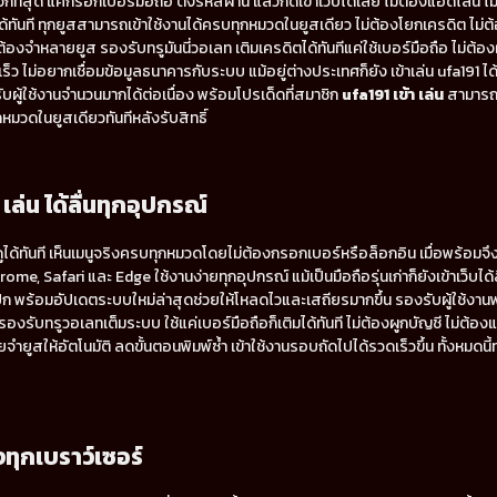
ี่สุด แค่กรอกเบอร์มือถือ ตั้งรหัสผ่าน แล้วกดเข้าเว็บได้เลย ไม่ต้องแอดไลน์ 
ด้ทันที ทุกยูสสามารถเข้าใช้งานได้ครบทุกหมวดในยูสเดียว ไม่ต้องโยกเครดิต ไม่ต้
ม่ต้องจำหลายยูส รองรับทรูมันนี่วอเลท เติมเครดิตได้ทันทีแค่ใช้เบอร์มือถือ ไม่ต้อง
ม่อยากเชื่อมข้อมูลธนาคารกับระบบ แม้อยู่ต่างประเทศก็ยัง เข้าเล่น ufa191 ได้
รับผู้ใช้งานจำนวนมากได้ต่อเนื่อง พร้อมโปรเด็ดที่สมาชิก
ufa191 เข้า เล่น
สามารถ
กหมวดในยูสเดียวทันทีหลังรับสิทธิ์
เล่น ได้ลื่นทุกอุปกรณ์
ดูได้ทันที เห็นเมนูจริงครบทุกหมวดโดยไม่ต้องกรอกเบอร์หรือล็อกอิน เมื่อพร้อมจึง
me, Safari และ Edge ใช้งานง่ายทุกอุปกรณ์ แม้เป็นมือถือรุ่นเก่าก็ยังเข้าเว็บได้ลื่
ก พร้อมอัปเดตระบบใหม่ล่าสุดช่วยให้โหลดไวและเสถียรมากขึ้น รองรับผู้ใช้งา
รองรับทรูวอเลทเต็มระบบ ใช้แค่เบอร์มือถือก็เติมได้ทันที ไม่ต้องผูกบัญชี ไม่ต้
ำยูสให้อัตโนมัติ ลดขั้นตอนพิมพ์ซ้ำ เข้าใช้งานรอบถัดไปได้รวดเร็วขึ้น ทั้งหมดนี้
ิงทุกเบราว์เซอร์