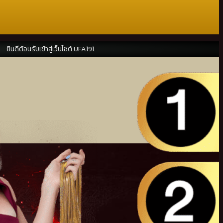
้อนรับเข้าสู่เว็บไซต์ UFA191.com เว็บพนันออนไลน์ ยูฟ่า191 แทงบอล UFABET อันดับ