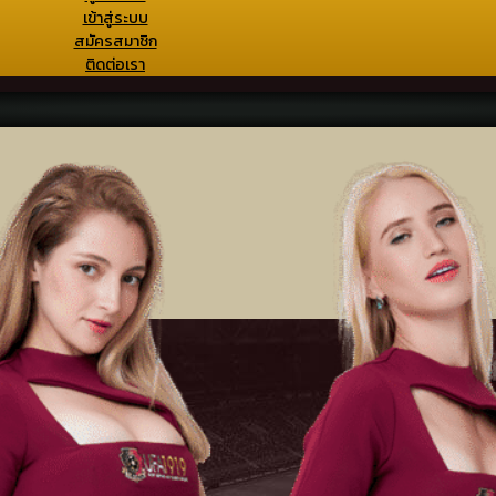
เข้าสู่ระบบ
สมัครสมาชิก
ติดต่อเรา
ยินดีต