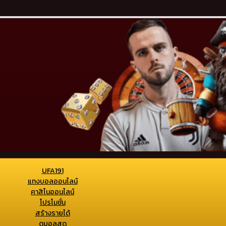
UFA191
แทงบอลออนไลน์
คาสิโนออนไลน์
โปรโมชั่น
สร้างรายได้
ดูบอลสด