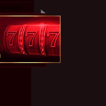
 ผ่านหน้าเว็บ